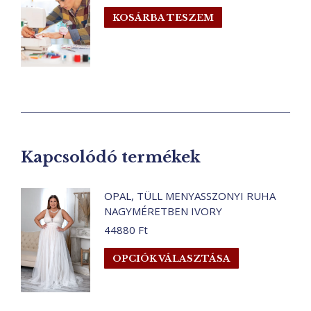
KOSÁRBA TESZEM
Kapcsolódó termékek
OPAL, TÜLL MENYASSZONYI RUHA
NAGYMÉRETBEN IVORY
44880
Ft
Ennek
OPCIÓK VÁLASZTÁSA
a
terméknek
több