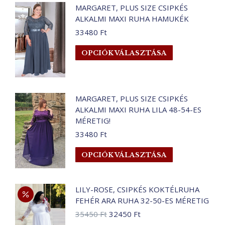
MARGARET, PLUS SIZE CSIPKÉS
variációja
ALKALMI MAXI RUHA HAMUKÉK
van.
A
33480
Ft
változatok
Ennek
OPCIÓK VÁLASZTÁSA
a
a
termékoldalo
terméknek
választhatók
több
ki
MARGARET, PLUS SIZE CSIPKÉS
variációja
ALKALMI MAXI RUHA LILA 48-54-ES
van.
MÉRETIG!
A
33480
Ft
változatok
a
Ennek
OPCIÓK VÁLASZTÁSA
termékoldalo
a
választhatók
terméknek
ki
több
LILY-ROSE, CSIPKÉS KOKTÉLRUHA
FEHÉR ARA RUHA 32-50-ES MÉRETIG
variációja
van.
Original
Current
35450
Ft
32450
Ft
price
price