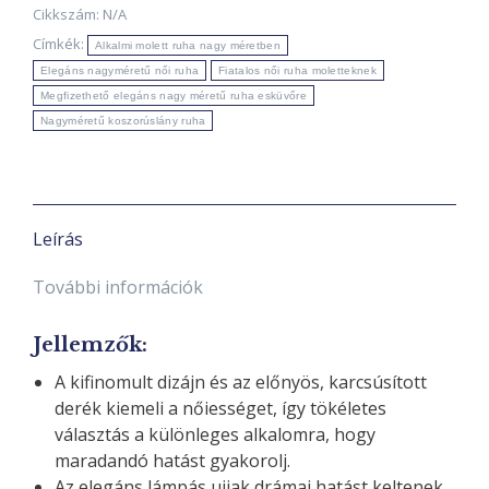
ruha
Cikkszám:
N/A
Nagy
Címkék:
Alkalmi molett ruha nagy méretben
Méretben
Elegáns nagyméretű női ruha
Fiatalos női ruha moletteknek
mennyiség
Megfizethető elegáns nagy méretű ruha esküvőre
Nagyméretű koszorúslány ruha
Leírás
További információk
Jellemzők
:
A kifinomult dizájn és az előnyös, karcsúsított
derék kiemeli a nőiességet, így tökéletes
választás a különleges alkalomra, hogy
maradandó hatást gyakorolj.
Az elegáns lámpás ujjak drámai hatást keltenek,