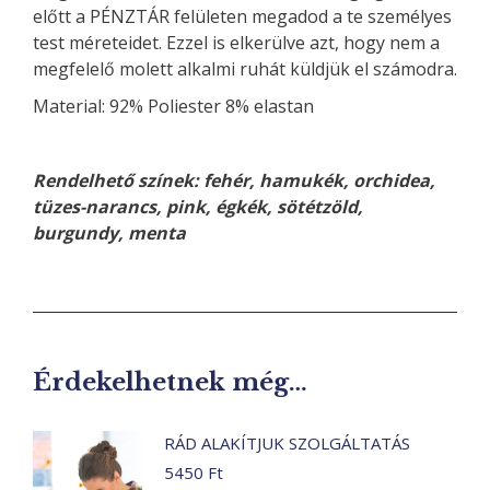
előtt a PÉNZTÁR felületen megadod a te személyes
test méreteidet. Ezzel is elkerülve azt, hogy nem a
megfelelő molett alkalmi ruhát küldjük el számodra.
Material: 92% Poliester 8% elastan
Rendelhető színek: fehér, hamukék, orchidea,
tüzes-narancs, pink, égkék, sötétzöld,
burgundy, menta
Érdekelhetnek még…
RÁD ALAKÍTJUK SZOLGÁLTATÁS
5450
Ft