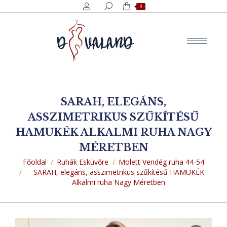
Search:
0
SARAH, ELEGÁNS,
ASSZIMETRIKUS SZŰKÍTÉSŰ
HAMUKÉK ALKALMI RUHA NAGY
MÉRETBEN
You are here:
Főoldal
Ruhák Esküvőre
Molett Vendég ruha 44-54
SARAH, elegáns, asszimetrikus szűkítésű HAMUKÉK
Alkalmi ruha Nagy Méretben