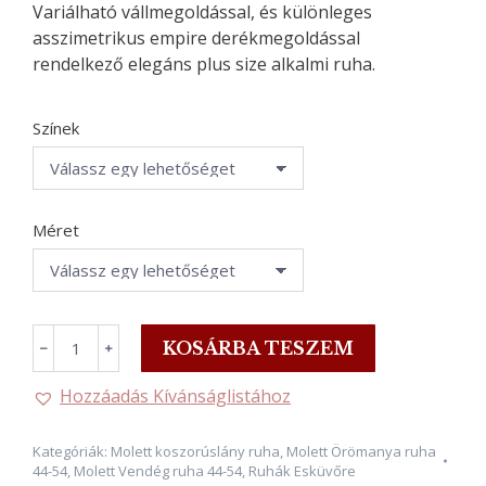
Variálható vállmegoldással, és különleges
asszimetrikus empire derékmegoldással
rendelkező elegáns plus size alkalmi ruha.
Színek
Méret
SARAH,
KOSÁRBA TESZEM
﹣
﹢
elegáns,
asszimetrikus
Hozzáadás Kívánságlistához
szűkítésű
HAMUKÉK
Kategóriák:
Molett koszorúslány ruha
,
Molett Örömanya ruha
Alkalmi
44-54
,
Molett Vendég ruha 44-54
,
Ruhák Esküvőre