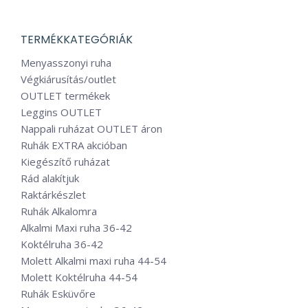
több
ki
variációja
van.
TERMÉKKATEGÓRIÁK
A
Menyasszonyi ruha
változatok
Végkiárusítás/outlet
a
OUTLET termékek
termékoldalo
Leggins OUTLET
választhatók
Nappali ruházat OUTLET áron
ki
Ruhák EXTRA akcióban
Kiegészítő ruházat
Rád alakítjuk
Raktárkészlet
Ruhák Alkalomra
Alkalmi Maxi ruha 36-42
Koktélruha 36-42
Molett Alkalmi maxi ruha 44-54
Molett Koktélruha 44-54
Ruhák Esküvőre