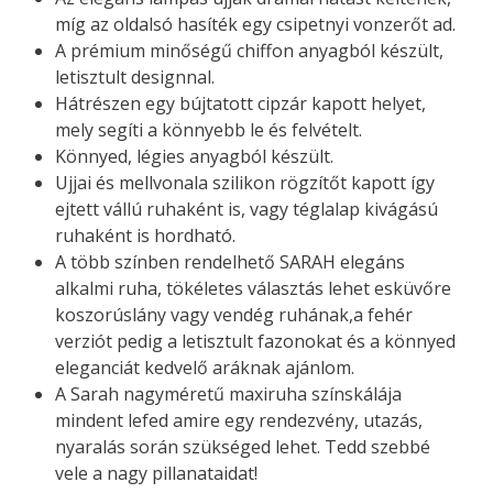
míg az oldalsó hasíték egy csipetnyi vonzerőt ad.
A prémium minőségű chiffon anyagból készült,
letisztult designnal.
Hátrészen egy bújtatott cipzár kapott helyet,
mely segíti a könnyebb le és felvételt.
Könnyed, légies anyagból készült.
Ujjai és mellvonala szilikon rögzítőt kapott így
ejtett vállú ruhaként is, vagy téglalap kivágású
ruhaként is hordható.
A több színben rendelhető SARAH elegáns
alkalmi ruha, tökéletes választás lehet esküvőre
koszorúslány vagy vendég ruhának,a fehér
verziót pedig a letisztult fazonokat és a könnyed
eleganciát kedvelő aráknak ajánlom.
A Sarah nagyméretű maxiruha színskálája
mindent lefed amire egy rendezvény, utazás,
nyaralás során szükséged lehet. Tedd szebbé
vele a nagy pillanataidat!