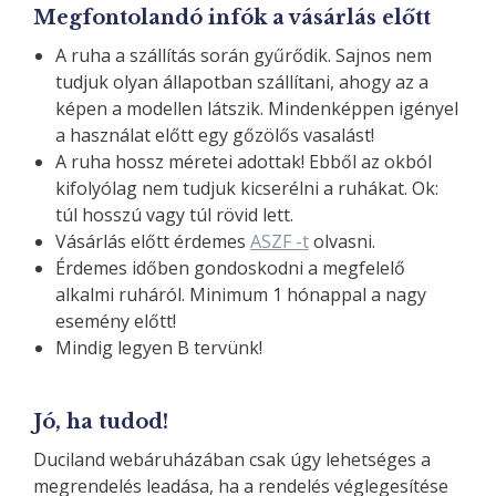
Megfontolandó infók a vásárlás előtt
A ruha a szállítás során gyűrődik. Sajnos nem
tudjuk olyan állapotban szállítani, ahogy az a
képen a modellen látszik. Mindenképpen igényel
a használat előtt egy gőzölős vasalást!
A ruha hossz méretei adottak! Ebből az okból
kifolyólag nem tudjuk kicserélni a ruhákat. Ok:
túl hosszú vagy túl rövid lett.
Vásárlás előtt érdemes
ASZF -t
olvasni.
Érdemes időben gondoskodni a megfelelő
alkalmi ruháról. Minimum 1 hónappal a nagy
esemény előtt!
Mindig legyen B tervünk!
Jó, ha tudod!
Duciland webáruházában csak úgy lehetséges a
megrendelés leadása, ha a rendelés véglegesítése