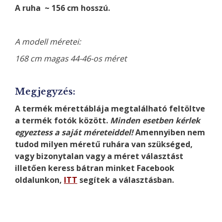
A ruha ~ 156 cm hosszú.
A modell méretei:
168 cm magas 44-46-os méret
Megjegyzés:
A termék mérettáblája megtalálható feltöltve
a termék fotók között.
Minden esetben kérlek
egyeztess a saját méreteiddel!
Amennyiben nem
tudod milyen méretű ruhára van szükséged,
vagy bizonytalan vagy a méret választást
illetően keress bátran minket Facebook
oldalunkon,
ITT
segítek a választásban.