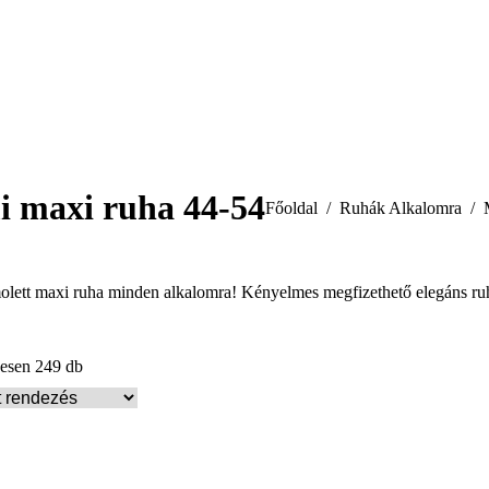
i maxi ruha 44-54
You are here:
Főoldal
Ruhák Alkalomra
molett maxi ruha minden alkalomra! Kényelmes megfizethető elegáns ru
zesen 249 db