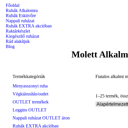
Főoldal
Ruhák Alkalomra
Ruhák Esküvőre
Nappali ruházat
Ruhák EXTRA akcióban
Raktárkészlet
Kiegészítő ruházat
Rád alakítjuk
Blog
Molett Alkalm
Termékkategóriák
Fiatalos alkalmi 
Menyasszonyi ruha
Végkiárusítás/outlet
1–25 termék, öss
OUTLET termékek
Leggins OUTLET
Nappali ruházat OUTLET áron
Ruhák EXTRA akcióban