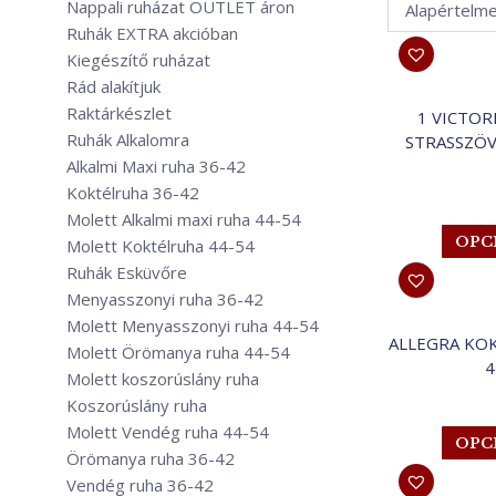
Nappali ruházat OUTLET áron
Ruhák EXTRA akcióban
Kiegészítő ruházat
Rád alakítjuk
Raktárkészlet
1 VICTOR
Ruhák Alkalomra
STRASSZÖV
Alkalmi Maxi ruha 36-42
Koktélruha 36-42
Molett Alkalmi maxi ruha 44-54
OPC
Molett Koktélruha 44-54
Ruhák Esküvőre
Menyasszonyi ruha 36-42
Molett Menyasszonyi ruha 44-54
ALLEGRA KO
Molett Örömanya ruha 44-54
4
Molett koszorúslány ruha
Koszorúslány ruha
Molett Vendég ruha 44-54
OPC
Örömanya ruha 36-42
Vendég ruha 36-42