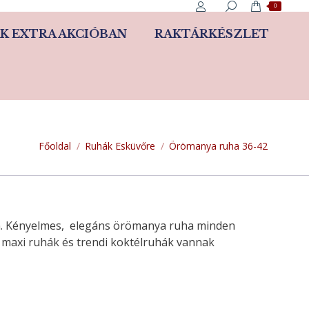
0
K EXTRA AKCIÓBAN
RAKTÁRKÉSZLET
You are here:
Főoldal
Ruhák Esküvőre
Örömanya ruha 36-42
on. Kényelmes, elegáns örömanya ruha minden
s maxi ruhák és trendi koktélruhák vannak