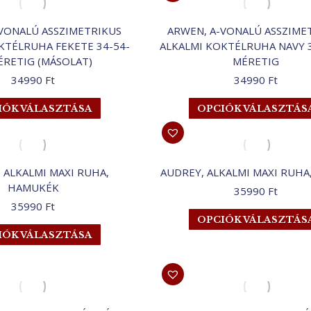
ki
több
variációja
VONALÚ ASSZIMETRIKUS
ARWEN, A-VONALÚ ASSZIME
van.
KTÉLRUHA FEKETE 34-54-
ALKALMI KOKTÉLRUHA NAVY 3
A
ÉRETIG (MÁSOLAT)
MÉRETIG
változatok
34990
Ft
34990
Ft
a
termékoldalon
Ennek
IÓK VÁLASZTÁSA
OPCIÓK VÁLASZTÁS
választhatók
a
ki
terméknek
több
variációja
 ALKALMI MAXI RUHA,
AUDREY, ALKALMI MAXI RUHA
van.
HAMUKÉK
35990
Ft
A
35990
Ft
változatok
OPCIÓK VÁLASZTÁS
a
Ennek
IÓK VÁLASZTÁSA
termékoldalon
a
választhatók
terméknek
ki
több
variációja
van.