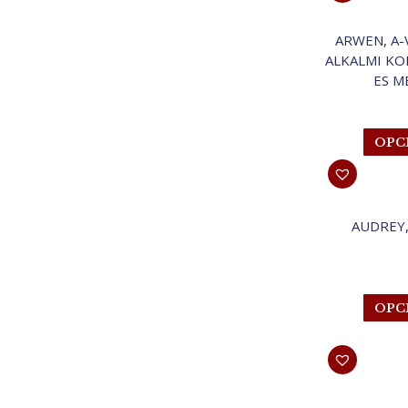
ARWEN, A-
ALKALMI KO
ES M
OPC
AUDREY,
OPC