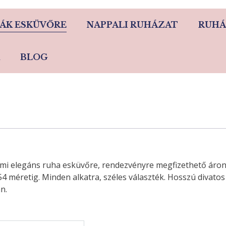
ÁK ESKÜVŐRE
NAPPALI RUHÁZAT
RUHÁ
BLOG
almi elegáns ruha esküvőre, rendezvényre megfizethető ár
4 méretig. Minden alkatra, széles választék. Hosszú divato
n.