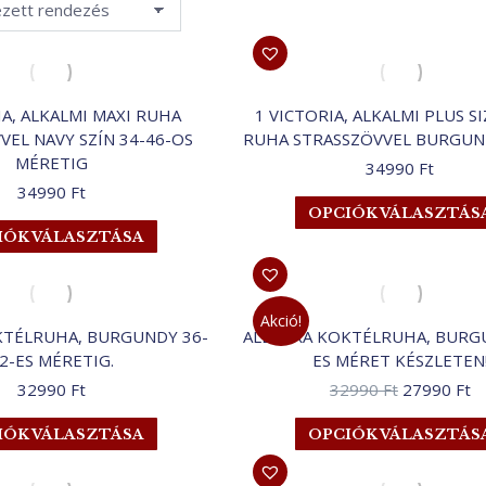
IA, ALKALMI MAXI RUHA
1 VICTORIA, ALKALMI PLUS SI
VEL NAVY SZÍN 34-46-OS
RUHA STRASSZÖVVEL BURGUN
MÉRETIG
34990
Ft
34990
Ft
OPCIÓK VÁLASZTÁS
Ennek
IÓK VÁLASZTÁSA
a
terméknek
több
Akció!
variációja
KTÉLRUHA, BURGUNDY 36-
ALLEGRA KOKTÉLRUHA, BURG
van.
2-ES MÉRETIG.
ES MÉRET KÉSZLETEN
A
Original
Cu
32990
Ft
32990
Ft
27990
Ft
változatok
price
pr
a
Ennek
IÓK VÁLASZTÁSA
OPCIÓK VÁLASZTÁS
was:
is:
termékoldalon
a
32990 Ft.
27
választhatók
terméknek