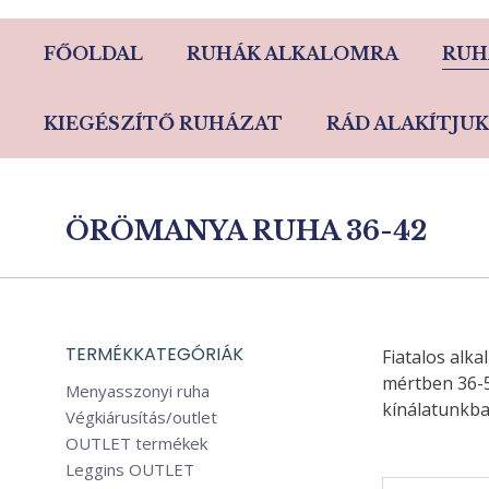
FŐOLDAL
RUHÁK ALKALOMRA
RUH
KIEGÉSZÍTŐ RUHÁZAT
RÁD ALAKÍTJUK
ÖRÖMANYA RUHA 36-42
TERMÉKKATEGÓRIÁK
Fiatalos alk
mértben 36-5
Menyasszonyi ruha
kínálatunkba
Végkiárusítás/outlet
OUTLET termékek
Leggins OUTLET