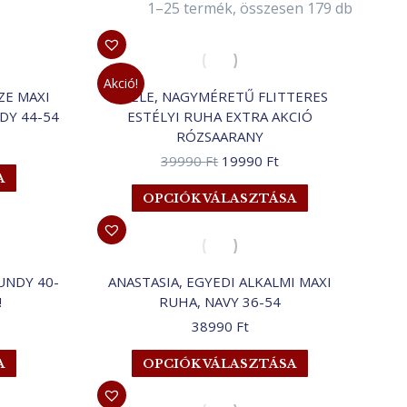
1–25 termék, összesen 179 db
Akció!
ZE MAXI
ADELE, NAGYMÉRETŰ FLITTERES
DY 44-54
ESTÉLYI RUHA EXTRA AKCIÓ
RÓZSAARANY
Original
Current
39990
Ft
19990
Ft
Ennek
A
price
price
a
Ennek
OPCIÓK VÁLASZTÁSA
was:
is:
terméknek
a
39990 Ft.
19990 Ft.
több
terméknek
variációja
több
van.
variációja
UNDY 40-
ANASTASIA, EGYEDI ALKALMI MAXI
A
van.
!
RUHA, NAVY 36-54
változatok
A
rrent
38990
Ft
a
változatok
ice
termékoldalon
a
Ennek
Ennek
A
OPCIÓK VÁLASZTÁSA
választhatók
termékoldalon
a
a
990 Ft.
ki
választhatók
terméknek
terméknek