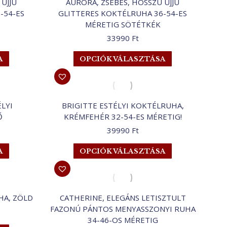
UJJÚ
AURORA, ZSEBES, HOSSZÚ UJJÚ
változatok
van.
-54-ES
GLITTERES KOKTÉLRUHA 36-54-ES
a
A
MÉRETIG SÖTÉTKÉK
termékoldalon
változatok
33990
Ft
választhatók
a
ki
termékoldalon
Ennek
Ennek
A
OPCIÓK VÁLASZTÁSA
választhatók
a
a
ki
terméknek
terméknek
több
több
variációja
variációja
ÉLYI
BRIGITTE ESTÉLYI KOKTÉLRUHA,
van.
van.
Ő
KRÉMFEHÉR 32-54-ES MÉRETIG!
A
A
39990
Ft
változatok
változatok
a
a
Ennek
Ennek
A
OPCIÓK VÁLASZTÁSA
termékoldalon
termékoldalon
a
a
választhatók
választhatók
terméknek
terméknek
ki
ki
több
több
variációja
variációja
HA, ZÖLD
CATHERINE, ELEGÁNS LETISZTULT
van.
van.
FAZONÚ PÁNTOS MENYASSZONYI RUHA
A
A
34-46-OS MÉRETIG
változatok
változatok