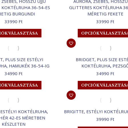
 ZSEBES, HOSSZÚ UJJÚ
AURORA, ZSEBES, HOSSZÚ 
A
 KOKTÉLRUHA 36-54-ES
GLITTERES KOKTÉLRUHA 36
változatok
RETIG BURGUNDI
MÉRETIG FEKETE
a
33990
Ft
33990
Ft
termékoldalon
választhatók
Ennek
IÓK VÁLASZTÁSA
OPCIÓK VÁLASZTÁS
ki
a
terméknek
több
variációja
, PLUS SIZE ESTÉLYI
BRIDGET, PLUS SIZE EST
van.
HA, HAMUKÉK 36-54-IG
KOKTÉLRUHA, PEZSG
A
34990
Ft
34990
Ft
változatok
a
Ennek
IÓK VÁLASZTÁSA
OPCIÓK VÁLASZTÁS
termékoldalon
a
választhatók
terméknek
ki
több
variációja
 ESTÉLYI KOKTÉLRUHA,
BRIGITTE, ESTÉLYI KOKTÉLRU
van.
HÉR 42-ES MÉRETBEN
39990
Ft
A
KÉSZLETEN
változatok