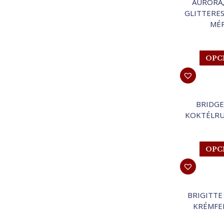
AURORA,
GLITTERES
MÉ
OPC
BRIDGET
KOKTÉLRU
OPC
BRIGITTE
KRÉMFE