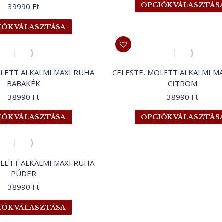
OPCIÓK VÁLASZTÁS
39990
Ft
a
termékoldalon
Ennek
IÓK VÁLASZTÁSA
választhatók
a
ki
terméknek
több
variációja
OLETT ALKALMI MAXI RUHA
CELESTE, MOLETT ALKALMI M
van.
BABAKÉK
CITROM
A
38990
Ft
38990
Ft
változatok
a
Ennek
IÓK VÁLASZTÁSA
OPCIÓK VÁLASZTÁS
termékoldalon
a
választhatók
terméknek
ki
több
variációja
OLETT ALKALMI MAXI RUHA
van.
PÚDER
A
38990
Ft
változatok
a
Ennek
IÓK VÁLASZTÁSA
termékoldalon
a