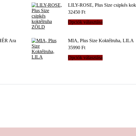
terméknek
LILY-ROSE, Plus Size csipkés ko
több
32450
Ft
variációja
van.
Ennek
Opciók választása
A
a
változatok
terméknek
a
több
HÉR Ara
MIA, Plus Size Koktélruha, LILA
termékoldalon
variációja
választhatók
35990
Ft
van.
ki
A
Ennek
Opciók választása
változatok
a
a
terméknek
termékoldalon
több
választhatók
variációja
ki
van.
A
változatok
a
termékoldalon
választhatók
ki