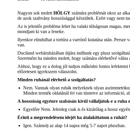
Nagyon sok molett
HÖLGY
számára problémát okoz az alkal
de azok szabvány hosszúsággal készültek. Ezért vagy nem tud
Az is jelentős probléma lehet ha valaki túlságosan magas, m
mondjam ki van a feneke.
Ilyenkor elindulhat a tortúra a varrónő kutatása után. Persze v
van.
Duciland webáruházában útjára indítunk egy plusz szolgáltat
Szeretném ha minden molett, hogy számára elérhetővé válna a 
Ahhoz, hogy ez a dolog jól tudjon működni fontos lefektetni b
előzetesen igyekszem válaszolni.
Minden ruhánál elérhető a szolgáltatás?
Nem. Vannak olyan ruhák melyeknek olyan aszimmetrikus szab
Minden termék oldalánál fel van tüntetve az információ, ah
A hosszúság egyénre szabásán kívül vállaljátok-e a ruha 
Egyelőre Nem. Jelenleg csak is és kizárólag a hossz egyén
Érinti a megrendelésem idejét ha átalakíttatom a ruhát?
Igen. Számolj az alap 14 napra még 5-7 napot pluszban.