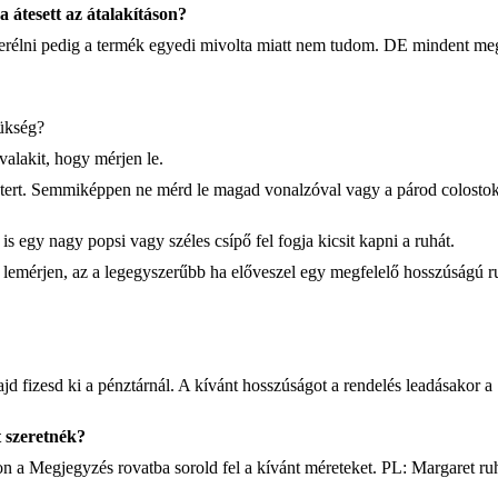
a átesett az átalakításon?
serélni pedig a termék egyedi mivolta miatt nem tudom. DE mindent me
ükség?
valakit, hogy mérjen le.
métert. Semmiképpen ne mérd le magad vonalzóval vagy a párod colostok
 egy nagy popsi vagy széles csípő fel fogja kicsit kapni a ruhát.
i lemérjen, az a legegyszerűbb ha előveszel egy megfelelő hosszúságú ru
jd fizesd ki a pénztárnál. A kívánt hosszúságot a rendelés leadásakor a
t szeretnék?
don a Megjegyzés rovatba sorold fel a kívánt méreteket. PL: Margaret r