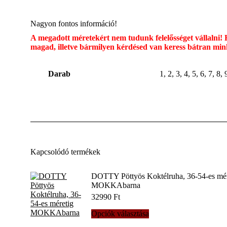
Nagyon fontos információ!
A megadott méretekért nem tudunk felelősséget vállalni! 
magad, illetve bármilyen kérdésed van keress bátran mi
Darab
1, 2, 3, 4, 5, 6, 7, 8, 
Kapcsolódó termékek
DOTTY Pöttyös Koktélruha, 36-54-es mér
MOKKAbarna
32990
Ft
Ennek
Opciók választása
a