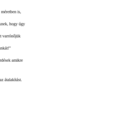
 méretben is,
eknek, hogy úgy
tt varrónőjük
unkát!”
érdések amikre
z átalakítást.