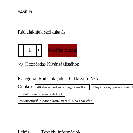
5450
Ft
Rád alakítjuk szolgáltatás
Rád
﹣
﹢
Kosárba teszem
alakítjuk
szolgáltatás
mennyiség
Hozzáadás Kívánságlistához
Kategória:
Rád alakítjuk
Cikkszám:
N/A
Címkék:
Alkalmi molett ruha nagy méretben
Elegáns nagyméretű női r
Fiatalos női ruha moletteknek
Megfizethető elegáns nagy méretű ruha esküvőre
Leírás
További információk