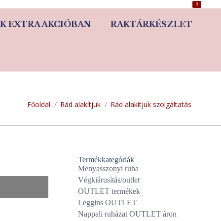
0
K EXTRA AKCIÓBAN
RAKTÁRKÉSZLET
You are here:
Főoldal
Rád alakítjuk
Rád alakítjuk szolgáltatás
Termékkategóriák
Menyasszonyi ruha
Végkiárusítás/outlet
OUTLET termékek
Leggins OUTLET
Nappali ruházat OUTLET áron