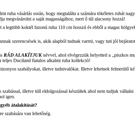
mi ruha vásárlás során, hogy megtalálta a számára tökéletes ruhát nagy
ja megvásárolni a saját magasságához, mert ő túl alacsony hozzá!
ert a legtöbb koktél fazonú ruha 110 cm hosszú és ebből a magas hölgy
annak szerencsések is, akik alapból tudnak varrni, vagy tuti jól bejárato
ás
RÁD ALAKÍTJUK
névvel, ahol elvégezzük helyetted a ,,piszkos m
teljes Duciland fiatalos alkalmi ruha kollekció!
izonyos szabályokat, illetve tudnivalókat. Illetve lehetnek felmerülő k
ással, illetve tüll eldolgozással készültek ahol nem tudjuk vállalni a
ol igen.
egyéb átalakítását?
re szabására van lehetőség.