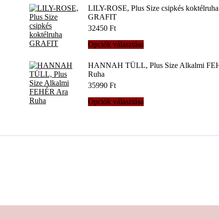
terméknek
LILY-ROSE, Plus Size csipkés koktélruha
több
GRAFIT
variációja
32450
Ft
van.
A
Ennek
Opciók választása
változatok
a
a
terméknek
HANNAH TÜLL, Plus Size Alkalmi FE
termékoldalon
több
Ruha
választhatók
variációja
ki
35990
Ft
van.
A
Ennek
Opciók választása
változatok
a
a
terméknek
termékoldalon
több
választhatók
variációja
ki
van.
A
változatok
a
termékoldalon
választhatók
ki