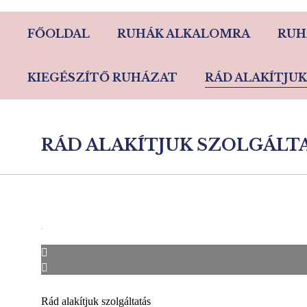
FŐOLDAL
RUHÁK ALKALOMRA
RUH
KIEGÉSZÍTŐ RUHÁZAT
RÁD ALAKÍTJUK
RÁD ALAKÍTJUK SZOLGÁLT
Rád alakítjuk szolgáltatás