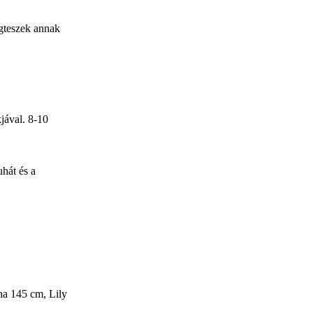
gteszek annak
jával. 8-10
hát és a
uha 145 cm, Lily