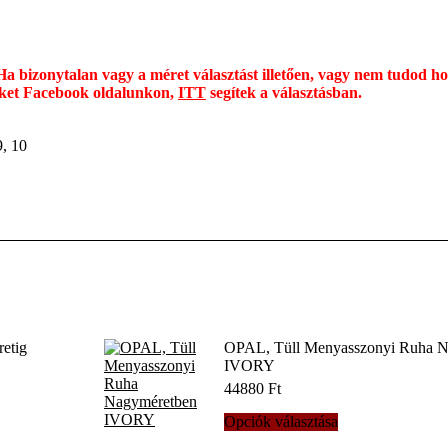
Ha bizonytalan vagy a méret választást illetően, vagy nem tudod h
nket Facebook oldalunkon,
ITT
segítek a választásban.
9, 10
etig
OPAL, Tüll Menyasszonyi Ruha N
IVORY
44880
Ft
Ennek
Opciók választása
a