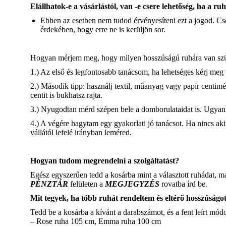
Elállhatok-e a vásárlástól, van -e csere lehetőség, ha a ruh
Ebben az esetben nem tudod érvényesíteni ezt a jogod. C
érdekében, hogy erre ne is kerüljön sor.
Hogyan mérjem meg, hogy milyen hosszúságú ruhára van sz
1.) Az első és legfontosabb tanácsom, ha lehetséges kérj meg 
2.) Második tipp: használj textil, műanyag vagy papír centi
centit is bukhatsz rajta.
3.) Nyugodtan mérd szépen bele a domborulataidat is. Ugyan is
4.) A végére hagytam egy gyakorlati jó tanácsot. Ha nincs ak
vállától lefelé irányban leméred.
Hogyan tudom megrendelni a szolgáltatást?
Egész egyszerűen tedd a kosárba mint a választott ruhádat, ma
PÉNZTÁR
felületen a
MEGJEGYZÉS
rovatba írd be.
Mit tegyek, ha több ruhát rendeltem és eltérő hosszúságo
Tedd be a kosárba a kívánt a darabszámot, és a fent leírt mó
– Rose ruha 105 cm, Emma ruha 100 cm