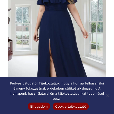
ki
Kedves Látogató! Tájékoztatjuk, hogy a honlap felhasználói
élmény fokozásának érdekében sütiket alkalmazunk. A
honlapunk használatával ön a tájékoztatásunkat tudomásul
veszi.
Elfogadom
Cookie tájékoztató
RUTHIE, PLUS SIZE HASÍTOTT MAXI RUHA NAVY