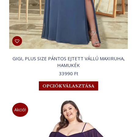
GIGI, PLUS SIZE PÁNTOS EJTETT VÁLLÚ MAXIRUHA,
HAMUKÉK
33990
Ft
Ennek
OPCIÓK VÁLASZTÁSA
a
terméknek
több
Akció!
variációja
van.
A
változatok