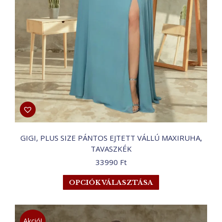
GIGI, PLUS SIZE PÁNTOS EJTETT VÁLLÚ MAXIRUHA,
TAVASZKÉK
33990
Ft
Ennek
OPCIÓK VÁLASZTÁSA
a
terméknek
több
Akció!