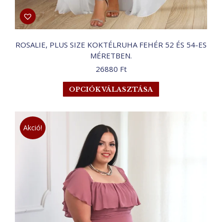
ROSALIE, PLUS SIZE KOKTÉLRUHA FEHÉR 52 ÉS 54-ES
MÉRETBEN.
26880
Ft
Ennek
OPCIÓK VÁLASZTÁSA
a
terméknek
több
Akció!
variációja
van.
A
változatok
a
termékoldalon
választhatók
ki