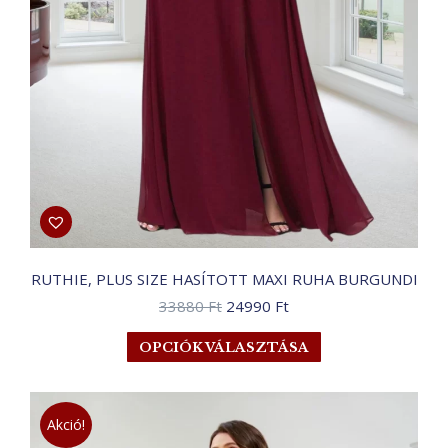
RUTHIE, PLUS SIZE HASÍTOTT MAXI RUHA BURGUNDI
Original
Current
33880
Ft
24990
Ft
price
price
Ennek
OPCIÓK VÁLASZTÁSA
was:
is:
a
33880 Ft.
24990 Ft.
terméknek
több
Akció!
variációja