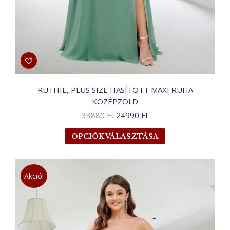
RUTHIE, PLUS SIZE HASÍTOTT MAXI RUHA
KÖZÉPZÖLD
Original
Current
33880
Ft
24990
Ft
price
price
Ennek
OPCIÓK VÁLASZTÁSA
was:
is:
a
33880 Ft.
24990 Ft.
terméknek
több
Akció!
variációja
van.
A
változatok
a