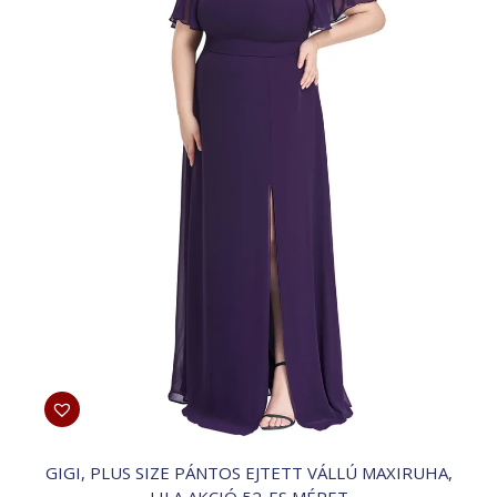
a
termékoldalon
választhatók
ki
GIGI, PLUS SIZE PÁNTOS EJTETT VÁLLÚ MAXIRUHA,
LILA AKCIÓ 52-ES MÉRET