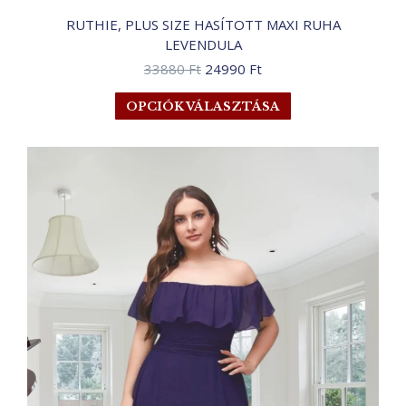
RUTHIE, PLUS SIZE HASÍTOTT MAXI RUHA
LEVENDULA
Original
Current
33880
Ft
24990
Ft
price
price
Ennek
OPCIÓK VÁLASZTÁSA
was:
is:
a
33880 Ft.
24990 Ft.
terméknek
több
variációja
van.
A
változatok
a
termékoldalon
választhatók
ki