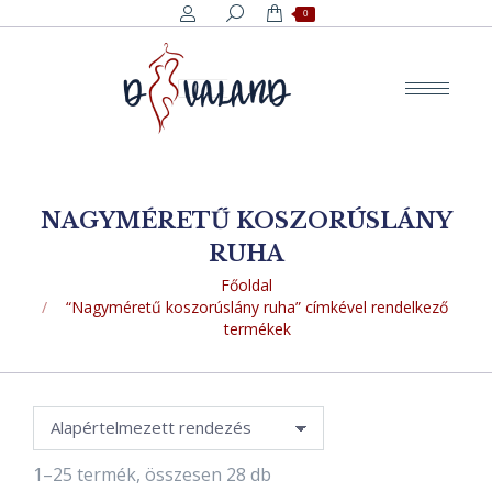
Search:
0
NAGYMÉRETŰ KOSZORÚSLÁNY
RUHA
You are here:
Főoldal
“Nagyméretű koszorúslány ruha” címkével rendelkező
termékek
1–25 termék, összesen 28 db