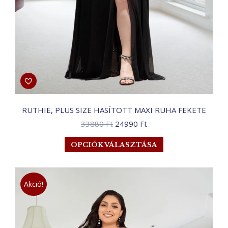
RUTHIE, PLUS SIZE HASÍTOTT MAXI RUHA FEKETE
Original
Current
33880
Ft
24990
Ft
price
price
Ennek
OPCIÓK VÁLASZTÁSA
was:
is:
a
33880 Ft.
24990 Ft.
terméknek
több
Akció!
variációja
van.
A
változatok