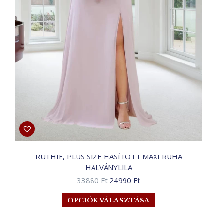
RUTHIE, PLUS SIZE HASÍTOTT MAXI RUHA
HALVÁNYLILA
Original
Current
33880
Ft
24990
Ft
price
price
Ennek
OPCIÓK VÁLASZTÁSA
was:
is:
a
33880 Ft.
24990 Ft.