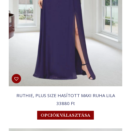
RUTHIE, PLUS SIZE HASÍTOTT MAXI RUHA LILA
33880
Ft
Ennek
OPCIÓK VÁLASZTÁSA
a
terméknek