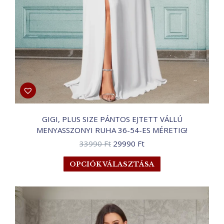
GIGI, PLUS SIZE PÁNTOS EJTETT VÁLLÚ
MENYASSZONYI RUHA 36-54-ES MÉRETIG!
Original
Current
33990
Ft
29990
Ft
price
price
Ennek
OPCIÓK VÁLASZTÁSA
was:
is:
a
33990 Ft.
29990 Ft.
terméknek
több
variációja
van.