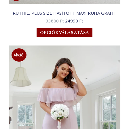
RUTHIE, PLUS SIZE HASÍTOTT MAXI RUHA GRAFIT
Original
Current
33880
Ft
24990
Ft
price
price
Ennek
OPCIÓK VÁLASZTÁSA
was:
is:
a
33880 Ft.
24990 Ft.
terméknek
több
Akció!
variációja
van.
A
változatok
a
termékoldalon
választhatók
ki