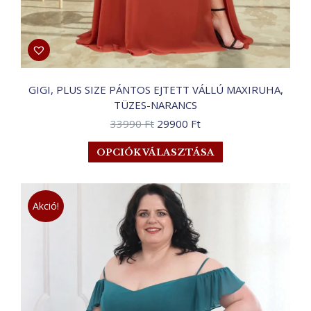
GIGI, PLUS SIZE PÁNTOS EJTETT VÁLLÚ MAXIRUHA,
TÜZES-NARANCS
Original
Current
33990
Ft
29900
Ft
price
price
Ennek
OPCIÓK VÁLASZTÁSA
was:
is:
a
33990 Ft.
29900 Ft.
terméknek
több
Akció!
variációja
van.
A
változatok
a
termékoldalon
választhatók