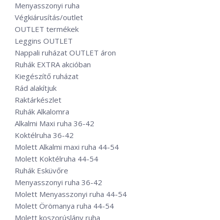
Menyasszonyi ruha
a
Végkiárusítás/outlet
termékoldalon
OUTLET termékek
választhatók
ki
Leggins OUTLET
Nappali ruházat OUTLET áron
Ruhák EXTRA akcióban
Kiegészítő ruházat
Rád alakítjuk
Raktárkészlet
Ruhák Alkalomra
Alkalmi Maxi ruha 36-42
Koktélruha 36-42
Molett Alkalmi maxi ruha 44-54
Molett Koktélruha 44-54
Ruhák Esküvőre
Menyasszonyi ruha 36-42
Molett Menyasszonyi ruha 44-54
Molett Örömanya ruha 44-54
Molett koszorúslány ruha