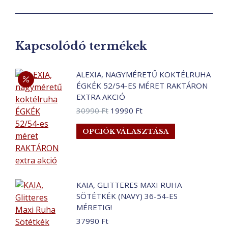
Kapcsolódó termékek
ALEXIA, NAGYMÉRETŰ KOKTÉLRUHA
ÉGKÉK 52/54-ES MÉRET RAKTÁRON
EXTRA AKCIÓ
Original
Current
30990
Ft
19990
Ft
price
price
Ennek
OPCIÓK VÁLASZTÁSA
was:
is:
a
30990 Ft.
19990 Ft.
terméknek
több
variációja
KAIA, GLITTERES MAXI RUHA
van.
SÖTÉTKÉK (NAVY) 36-54-ES
A
MÉRETIG!
változatok
37990
Ft
a