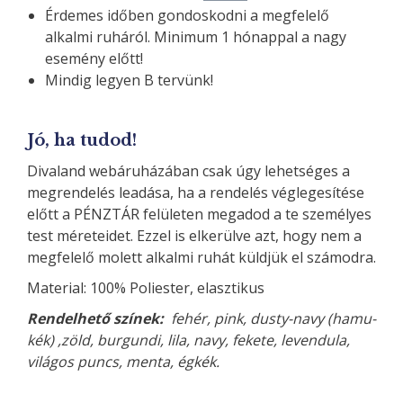
Érdemes időben gondoskodni a megfelelő
alkalmi ruháról. Minimum 1 hónappal a nagy
esemény előtt!
Mindig legyen B tervünk!
Jó, ha tudod!
Divaland webáruházában csak úgy lehetséges a
megrendelés leadása, ha a rendelés véglegesítése
előtt a PÉNZTÁR felületen megadod a te személyes
test méreteidet. Ezzel is elkerülve azt, hogy nem a
megfelelő molett alkalmi ruhát küldjük el számodra.
Material: 100% Poliester, elasztikus
Rendelhető színek:
fehér, pink, dusty-navy (hamu-
kék) ,zöld, burgundi, lila, navy, fekete, levendula,
világos puncs, menta, égkék.