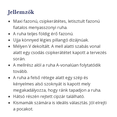
Jellemzők
Maxi fazonú, csipkerátétes, letisztult fazonú
fiatalos menyasszonyi ruha.
A ruha teljes földig érő fazonú.
Ujja könnyed légies pillangó dizájnúak.
Mélyen V dekoltált. A mell alatti szabás vonal
alatt egy csodás csipkerátétet kapott a tervezés
során.
A mellrész alól a ruha A-vonalúan folytatódik
tovább.
A ruha a felső rétege alatt egy szép és
kényelmes alsó szoknyát is kapott mely
megakadályozza, hogy ránk tapadjon a ruha.
Hátsó részén rejtett cipzár található.
Kismamák számára is ideális választás. Jól elrejti
a pocakot.