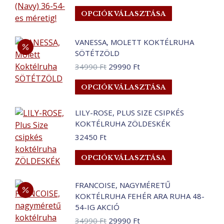
termékoldalo
Ennek
OPCIÓK VÁLASZTÁSA
választhatók
a
ki
terméknek
VANESSA, MOLETT KOKTÉLRUHA
több
SÖTÉTZÖLD
variációja
Original
Current
34990
Ft
29990
Ft
van.
price
price
A
Ennek
OPCIÓK VÁLASZTÁSA
was:
is:
változatok
a
34990 Ft.
29990 Ft.
a
terméknek
LILY-ROSE, PLUS SIZE CSIPKÉS
termékoldalo
több
KOKTÉLRUHA ZÖLDESKÉK
választhatók
variációja
32450
Ft
ki
van.
Ennek
A
OPCIÓK VÁLASZTÁSA
a
változatok
terméknek
a
FRANCOISE, NAGYMÉRETŰ
több
termékoldalo
KOKTÉLRUHA FEHÉR ARA RUHA 48-
variációja
választhatók
54-IG AKCIÓ
van.
ki
Original
Current
34990
Ft
29990
Ft