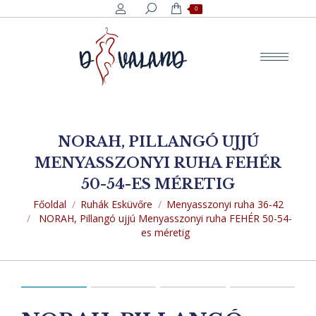
Search:
0
NORAH, PILLANGÓ UJJÚ
MENYASSZONYI RUHA FEHÉR
50-54-ES MÉRETIG
You are here:
Főoldal
Ruhák Esküvőre
Menyasszonyi ruha 36-42
NORAH, Pillangó ujjú Menyasszonyi ruha FEHÉR 50-54-
es méretig