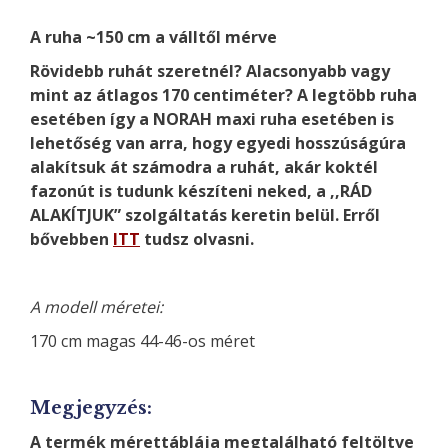
A ruha ~150 cm a válltől mérve
Rövidebb ruhát szeretnél? Alacsonyabb vagy
mint az átlagos 170 centiméter? A legtöbb ruha
esetében így a NORAH maxi ruha esetében is
lehetőség van arra, hogy egyedi hosszúságúra
alakítsuk át számodra a ruhát, akár koktél
fazonút is tudunk készíteni neked, a ,,RÁD
ALAKÍTJUK” szolgáltatás keretin belül. Erről
bővebben
ITT
tudsz olvasni.
A modell méretei:
170 cm magas 44-46-os méret
Megjegyzés:
A termék mérettáblája megtalálható feltöltve