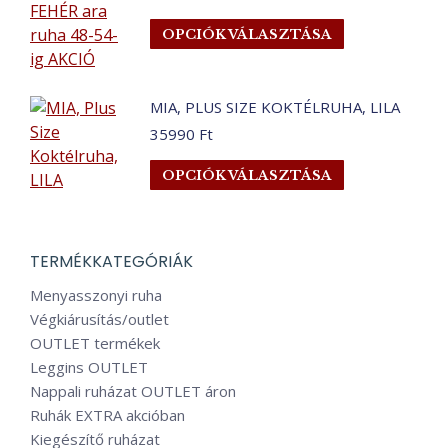
A
price
price
Ennek
változatok
OPCIÓK VÁLASZTÁSA
was:
is:
a
a
34990 Ft.
29990 Ft.
terméknek
termékoldalo
több
választhatók
MIA, PLUS SIZE KOKTÉLRUHA, LILA
variációja
ki
35990
Ft
van.
Ennek
A
OPCIÓK VÁLASZTÁSA
a
változatok
terméknek
a
több
termékoldalo
TERMÉKKATEGÓRIÁK
variációja
választhatók
van.
ki
Menyasszonyi ruha
A
Végkiárusítás/outlet
változatok
OUTLET termékek
a
Leggins OUTLET
termékoldalo
Nappali ruházat OUTLET áron
választhatók
Ruhák EXTRA akcióban
ki
Kiegészítő ruházat