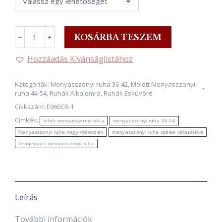
NORAH,
KOSÁRBA TESZEM
﹣
﹢
Pillangó
ujjú
Hozzáadás Kívánságlistához
Menyasszonyi
ruha
Kategóriák:
Menyasszonyi ruha 36-42
,
Molett Menyasszonyi
FEHÉR
ruha 44-54
,
Ruhák Alkalomra
,
Ruhák Esküvőre
50-
Cikkszám:
E960CR-1
54-
Címkék:
fehér menyasszonyi ruha
menyasszonyi ruha 36-54
es
Menyasszonyi ruha nagy méretben
menyasszonyi ruha széles választéka
méretig
Tengerparti menyasszonyi ruha
mennyiség
Leírás
További információk