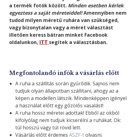
a termék fotók között.
Minden esetben kérlek
egyeztess a saját méreteiddel!
Amennyiben nem
tudod milyen méretű ruhára van szükséged,
vagy bizonytalan vagy a méret választást
illetően keress bátran minket Facebook
oldalunkon,
ITT
segítek a választásban.
Megfontolandó infók a vásárlás előtt
A ruha a szállítás során gyűrődik. Sajnos nem
tudjuk olyan állapotban szállítani, ahogy az a
képen a modellen látszik. Mindenképpen igényel
a használat előtt egy gőzölős vasalást!
A ruha hossz méretei adottak! Ebből az okból
kifolyólag nem tudjuk kicserélni a ruhákat. Ok:
túl hosszú vagy túl rövid lett.
Vásárlás előtt érdemes
ÁSZF-t
olvasni.