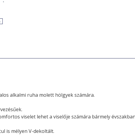
e
a
alos alkalmi ruha molett hölgyek számára.
rvezésűek.
omfortos viselet lehet a viselője számára bármely évszakban
ul is mélyen V-dekoltált.