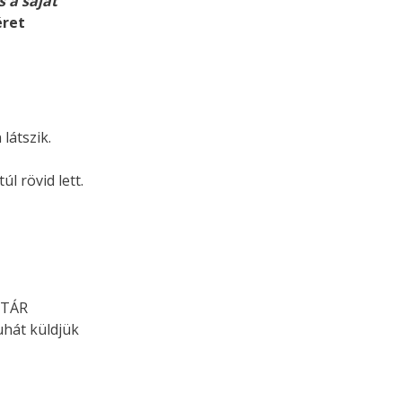
 a saját
éret
látszik.
l rövid lett.
ZTÁR
uhát küldjük