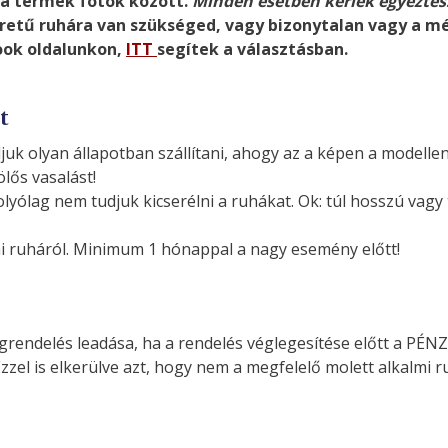
 a termék fotók között.
Minden esetben kérlek egyeztess
tű ruhára van szükséged, vagy bizonytalan vagy a m
ook oldalunkon,
ITT
segítek a választásban.
t
juk olyan állapotban szállítani, ahogy az a képen a modellen 
lős vasalást!
yólag nem tudjuk kicserélni a ruhákat. Ok: túl hosszú vagy tú
 ruháról. Minimum 1 hónappal a nagy esemény előtt!
rendelés leadása, ha a rendelés véglegesítése előtt a PÉN
zzel is elkerülve azt, hogy nem a megfelelő molett alkalmi r