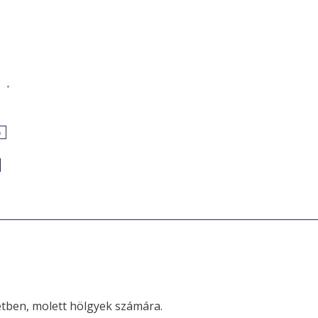
e
a
tben, molett hölgyek számára.