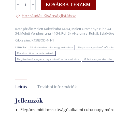
CAMILLE
KOSÁRBA TESZEM
﹣
﹢
nagyméretű
hímzett
Hozzáadás Kívánságlistához
koktélruha
EZÜSTSZÜRKE
Kategóriák:
Molett Koktélruha 44-54
,
Molett Örömanya ruha 44-
mennyiség
54
,
Molett Vendég ruha 44-54
,
Ruhák Alkalomra
,
Ruhák Esküvőr
Cikkszám:
K1583OD-1-1-1
Címkék:
Alkalmi molett ruha nagy méretben
Elegáns nagyméretű női ruh
Fiatalos női ruha moletteknek
Megfizethető elegáns nagy méretű ruha esküvőre
Molett menyecske ruha
Leírás
További információk
Jellemzők
Elegáns midi hosszúságú alkalmi ruha nagy mére