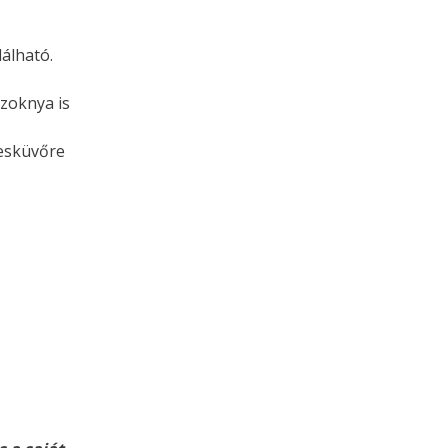
lálható.
szoknya is
 esküvőre