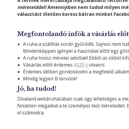
A termék mérettáblája megtalálható feltöltve
méreteiddel!
Amennyiben nem tudod milyen mére
választást illetően keress bátran minket Faceb
Megfontolandó infók a vásárlás előt
A ruha a szállítás során gyűrődik. Sajnos nem tud
Mindenképpen igényel a használat előtt egy gőzö
A ruha hossz méretei adottak! Ebből az okból kifol
Vásárlás előtt érdemes
ASZF-t
olvasni.
Érdemes időben gondoskodni a megfelelő alkalmi
Mindig legyen B tervünk!
Jó, ha tudod!
Dívaland webáruházában csak úgy lehetséges a meg
felületen megadod a te személyes test méreteidet. E
el számodra.