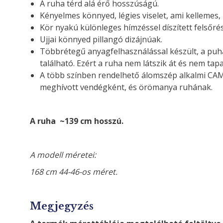
A ruha térd alá érő hosszúságú.
Kényelmes könnyed, légies viselet, ami kellemes, 
Kör nyakú különleges hímzéssel díszített felsőrés
Ujjai könnyed pillangó dizájnúak.
Többrétegű anyagfelhasználással készült, a puha
található. Ezért a ruha nem látszik át és nem tapa
A több színben rendelhető álomszép alkalmi CAM
meghívott vendégként, és örömanya ruhának.
A ruha ~139 cm hosszú.
A modell méretei:
168 cm 44-46-os méret.
Megjegyzés