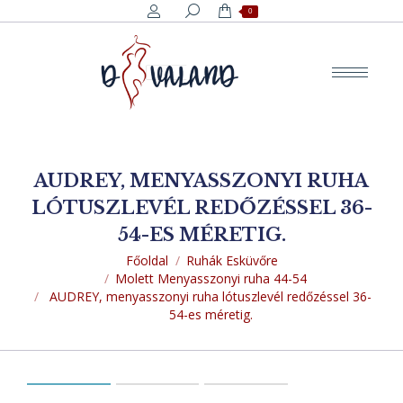
Search:
0
AUDREY, MENYASSZONYI RUHA
LÓTUSZLEVÉL REDŐZÉSSEL 36-
54-ES MÉRETIG.
You are here:
Főoldal
Ruhák Esküvőre
Molett Menyasszonyi ruha 44-54
AUDREY, menyasszonyi ruha lótuszlevél redőzéssel 36-
54-es méretig.