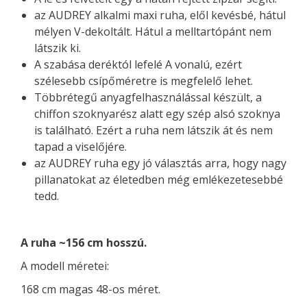
az AUDREY alkalmi maxi ruha, elől kevésbé, hátul
mélyen V-dekoltált. Hátul a melltartópánt nem
látszik ki.
A szabása deréktól lefelé A vonalú, ezért
szélesebb csípőméretre is megfelelő lehet.
Többrétegű anyagfelhasználással készült, a
chiffon szoknyarész alatt egy szép alsó szoknya
is található. Ezért a ruha nem látszik át és nem
tapad a viselőjére.
az AUDREY ruha egy jó választás arra, hogy nagy
pillanatokat az életedben még emlékezetesebbé
tedd.
A ruha ~156 cm hosszú.
A modell méretei:
168 cm magas 48-os méret.