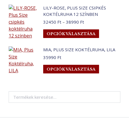
terméknek
a
LILY-ROSE, PLUS SIZE CSIPKÉS
több
termékoldalo
KOKTÉLRUHA 12 SZÍNBEN
variációja
választhatók
Ártartomány:
32450
Ft
–
38990
Ft
van.
ki
32450 Ft
Ennek
A
OPCIÓK VÁLASZTÁSA
-
a
változatok
38990 Ft
terméknek
a
MIA, PLUS SIZE KOKTÉLRUHA, LILA
több
termékoldalo
35990
Ft
variációja
választhatók
van.
ki
Ennek
OPCIÓK VÁLASZTÁSA
A
a
változatok
terméknek
a
több
termékoldalo
variációja
választhatók
van.
ki
A
változatok
a