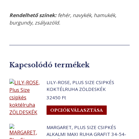
Rendelhető színek:
fehér, navykék, hamukék,
burgundy, zsályazöld.
Kapcsolódó termékek
LILY-ROSE, PLUS SIZE CSIPKÉS
KOKTÉLRUHA ZÖLDESKÉK
32450
Ft
Ennek
OPCIÓK VÁLASZTÁSA
a
terméknek
MARGARET, PLUS SIZE CSIPKÉS
több
ALKALMI MAXI RUHA GRAFIT 34-54-
variációja