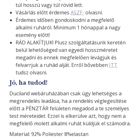
túl hosszú vagy túl rövid lett.
Vásárlás előtt érdemes
ASZF-
olvasni.
Érdemes időben gondoskodni a megfelelő
alkalmi ruháról. Minimum 1 hónappal a nagy
esemény előtt!
RÁD ALAKÍTJUK! Plusz szolgáltatásunk keretén
belül lehetőséged van egyedi hosszméretet
megadni és ennek megfelelően levágjuk és
felvarrjuk a ruhád alját. Erről bővebben
ITT
tudsz olvasni.
Jó, ha tudod!
Duciland webáruházában csak úgy lehetséges a
megrendelés leadása, ha a rendelés véglegesítése
előtt a PÉNZTÁR felületen megadod a te személyes
test méreteidet. Ezzel is elkerülve azt, hogy nem a
megfelelő molett alkalmi ruhát küldjük el számodra.
Material: 92% Poliester 8%elastan