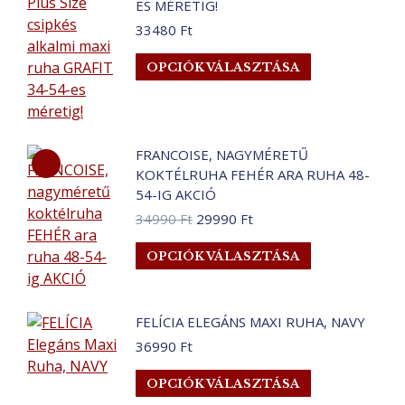
ES MÉRETIG!
van.
33480
Ft
A
Ennek
változatok
OPCIÓK VÁLASZTÁSA
a
a
terméknek
termékoldalo
több
választhatók
variációja
ki
FRANCOISE, NAGYMÉRETŰ
van.
KOKTÉLRUHA FEHÉR ARA RUHA 48-
A
54-IG AKCIÓ
változatok
Original
Current
34990
Ft
29990
Ft
a
price
price
Ennek
OPCIÓK VÁLASZTÁSA
was:
is:
termékoldalo
a
34990 Ft.
29990 Ft.
választhatók
terméknek
ki
több
FELÍCIA ELEGÁNS MAXI RUHA, NAVY
variációja
36990
Ft
van.
Ennek
A
OPCIÓK VÁLASZTÁSA
a
változatok