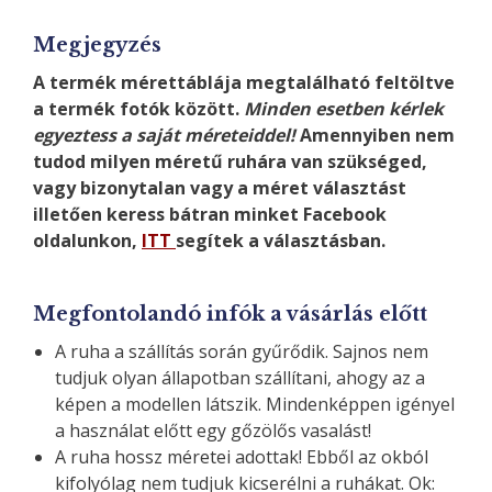
Megjegyzés
A termék mérettáblája megtalálható feltöltve
a termék fotók között.
Minden esetben kérlek
egyeztess a saját méreteiddel!
Amennyiben nem
tudod milyen méretű ruhára van szükséged,
vagy bizonytalan vagy a méret választást
illetően keress bátran minket Facebook
oldalunkon,
ITT
segítek a választásban.
Megfontolandó infók a vásárlás előtt
A ruha a szállítás során gyűrődik. Sajnos nem
tudjuk olyan állapotban szállítani, ahogy az a
képen a modellen látszik. Mindenképpen igényel
a használat előtt egy gőzölős vasalást!
A ruha hossz méretei adottak! Ebből az okból
kifolyólag nem tudjuk kicserélni a ruhákat. Ok: