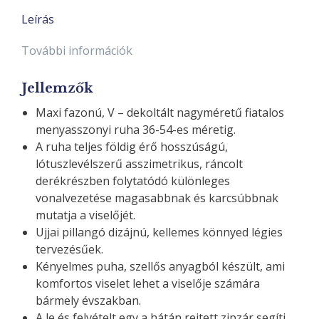
Leírás
További információk
Jellemzők
Maxi fazonú, V – dekoltált nagyméretű fiatalos
menyasszonyi ruha 36-54-es méretig.
A ruha teljes földig érő hosszúságú,
lótuszlevélszerű asszimetrikus, ráncolt
derékrészben folytatódó különleges
vonalvezetése magasabbnak és karcsúbbnak
mutatja a viselőjét.
Ujjai pillangó dizájnú, kellemes könnyed légies
tervezésűek.
Kényelmes puha, szellős anyagból készült, ami
komfortos viselet lehet a viselője számára
bármely évszakban.
A le és felvételt egy a hátán rejtett zipzár segíti.