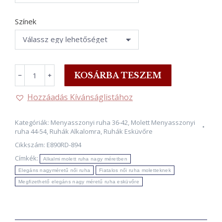
Színek
AUDREY,
KOSÁRBA TESZEM
﹣
﹢
menyasszonyi
ruha
Hozzáadás Kívánságlistához
lótuszlevél
redőzéssel
Kategóriák:
Menyasszonyi ruha 36-42
,
Molett Menyasszonyi
36-
ruha 44-54
,
Ruhák Alkalomra
,
Ruhák Esküvőre
54-
Cikkszám:
E890RD-894
es
Címkék:
Alkalmi molett ruha nagy méretben
méretig.
Elegáns nagyméretű női ruha
Fiatalos női ruha moletteknek
mennyiség
Megfizethető elegáns nagy méretű ruha esküvőre