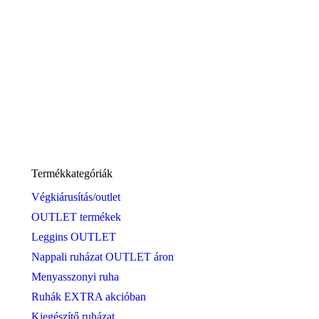
ELENOR elegáns csipkés maxiruha NAVY 36-54-es
méretig
39990
Ft
Ennek
Opciók választása
a
Termékkategóriák
terméknek
Végkiárusítás/outlet
több
variációja
OUTLET termékek
van.
Leggins OUTLET
A
változatok
Nappali ruházat OUTLET áron
a
termékoldalon
Menyasszonyi ruha
választhatók
Ruhák EXTRA akcióban
ki
Kiegészítő ruházat