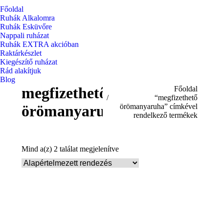
Főoldal
Ruhák Alkalomra
Ruhák Esküvőre
Nappali ruházat
Ruhák EXTRA akcióban
Raktárkészlet
Kiegészítő ruházat
Rád alakítjuk
Blog
megfizethető
You are here:
Főoldal
“megfizethető
örömanyaruha
örömanyaruha” címkével
rendelkező termékek
Mind a(z) 2 találat megjelenítve