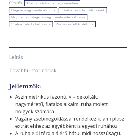
Címkék:
Alkalmi molett ruha nagy méretben
Elegáns nagyméretű női ruha
Fiatalos női ruha moletteknek
Megfizethető elegáns nagy méretű ruha esküvőre
Szatén molett alkalmi ruha
Zsebes molett koktélruha
Leírás
További információk
Jellemzők
:
Aszimmetrikus fazonú, V – dekoltált,
nagyméretű, fiatalos alkalmi ruha molett
hölgyek számára.
Vagány zsebmegoldással rendelkezik, ami plusz
extrát ehhez az egyébként is egyedi ruhához.
A ruha elől térd alá érő hátul midi hosszúságú.