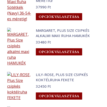
MÉRETIG!
A
37990
Ft
változatok
Ennek
a
OPCIÓK VÁLASZTÁSA
a
termékoldalo
terméknek
választhatók
MARGARET, PLUS SIZE CSIPKÉS
több
ki
ALKALMI MAXI RUHA HAMUKÉK
variációja
33480
Ft
van.
A
Ennek
OPCIÓK VÁLASZTÁSA
változatok
a
a
terméknek
termékoldalo
több
választhatók
variációja
LILY-ROSE, PLUS SIZE CSIPKÉS
ki
van.
KOKTÉLRUHA FEKETE
A
32450
Ft
változatok
Ennek
OPCIÓK VÁLASZTÁSA
a
a
termékoldalo
terméknek