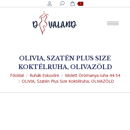
Search:
0
OLIVIA, SZATÉN PLUS SIZE
KOKTÉLRUHA, OLIVAZÖLD
You are here:
Főoldal
Ruhák Esküvőre
Molett Örömanya ruha 44-54
OLIVIA, Szatén Plus Size Koktélruha, OLIVAZÖLD