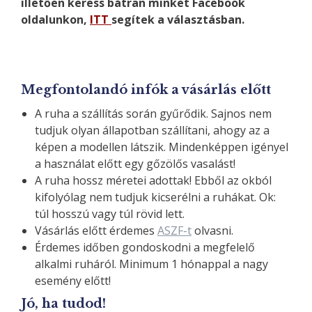
illetően keress bátran minket Facebook
oldalunkon,
ITT
segítek a választásban.
Megfontolandó infók a vásárlás előtt
A ruha a szállítás során gyűrődik. Sajnos nem
tudjuk olyan állapotban szállítani, ahogy az a
képen a modellen látszik. Mindenképpen igényel
a használat előtt egy gőzölős vasalást!
A ruha hossz méretei adottak! Ebből az okból
kifolyólag nem tudjuk kicserélni a ruhákat. Ok:
túl hosszú vagy túl rövid lett.
Vásárlás előtt érdemes
ASZF-t
olvasni.
Érdemes időben gondoskodni a megfelelő
alkalmi ruháról. Minimum 1 hónappal a nagy
esemény előtt!
Jó, ha tudod!