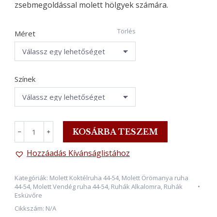
zsebmegoldással molett hölgyek számára.
Törlés
Méret
Színek
OLIVIA,
KOSÁRBA TESZEM
﹣
﹢
Szatén
Plus
Hozzáadás Kívánságlistához
Size
Koktélruha,
Kategóriák:
Molett Koktélruha 44-54
,
Molett Örömanya ruha
OLIVAZÖLD
44-54
,
Molett Vendég ruha 44-54
,
Ruhák Alkalomra
,
Ruhák
mennyiség
Esküvőre
Cikkszám:
N/A