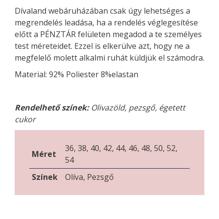
Dívaland webáruházában csak úgy lehetséges a
megrendelés leadása, ha a rendelés véglegesítése
előtt a PÉNZTÁR felületen megadod a te személyes
test méreteidet. Ezzel is elkerülve azt, hogy ne a
megfelelő molett alkalmi ruhát küldjük el számodra.
Material: 92% Poliester 8%elastan
Rendelhető színek:
Olivazöld, pezsgő, égetett
cukor
36, 38, 40, 42, 44, 46, 48, 50, 52,
Méret
54
Színek
Olíva, Pezsgő