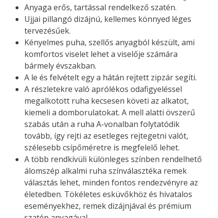
Anyaga erős, tartással rendelkező szatén.
Ujjai pillangó dizájnú, kellemes könnyed léges
tervezésűek.
Kényelmes puha, szellős anyagból készült, ami
komfortos viselet lehet a viselője számára
bármely évszakban.
A le és felvételt egy a hátán rejtett zipzár segíti.
A részletekre való aprólékos odafigyeléssel
megalkotott ruha kecsesen követi az alkatot,
kiemeli a domborulatokat. A mell alatti övszerű
szabás után a ruha A-vonalban folytatódik
tovább, így rejti az esetleges rejtegetni valót,
szélesebb csípőméretre is megfelelő lehet.
A több rendkívüli különleges színben rendelhető
álomszép alkalmi ruha színválasztéka remek
választás lehet, minden fontos rendezvényre az
életedben.
Tökéletes esküvőkhöz és hivatalos
eseményekhez, remek dizájnjával és prémium
szatén anyagával.