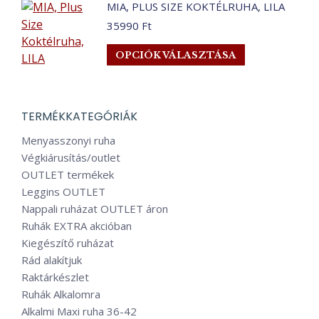
választhatók
MIA, PLUS SIZE KOKTÉLRUHA, LILA
több
ki
35990
Ft
variációja
van.
Ennek
OPCIÓK VÁLASZTÁSA
A
a
változatok
terméknek
a
több
TERMÉKKATEGÓRIÁK
termékoldalo
variációja
választhatók
van.
Menyasszonyi ruha
ki
A
Végkiárusítás/outlet
változatok
OUTLET termékek
a
Leggins OUTLET
termékoldalo
Nappali ruházat OUTLET áron
választhatók
Ruhák EXTRA akcióban
ki
Kiegészítő ruházat
Rád alakítjuk
Raktárkészlet
Ruhák Alkalomra
Alkalmi Maxi ruha 36-42