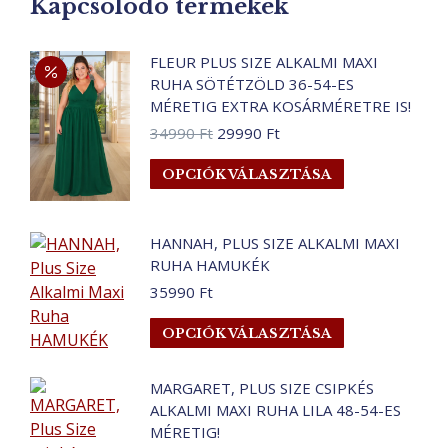
Kapcsolódó termékek
A
változatok
a
FLEUR PLUS SIZE ALKALMI MAXI
termékoldalo
RUHA SÖTÉTZÖLD 36-54-ES
választhatók
MÉRETIG EXTRA KOSÁRMÉRETRE IS!
ki
Original
Current
34990
Ft
29990
Ft
price
price
Ennek
OPCIÓK VÁLASZTÁSA
was:
is:
a
34990 Ft.
29990 Ft.
terméknek
több
HANNAH, PLUS SIZE ALKALMI MAXI
RUHA HAMUKÉK
variációja
van.
35990
Ft
A
Ennek
OPCIÓK VÁLASZTÁSA
változatok
a
a
terméknek
termékoldalo
MARGARET, PLUS SIZE CSIPKÉS
több
választhatók
ALKALMI MAXI RUHA LILA 48-54-ES
variációja
MÉRETIG!
ki