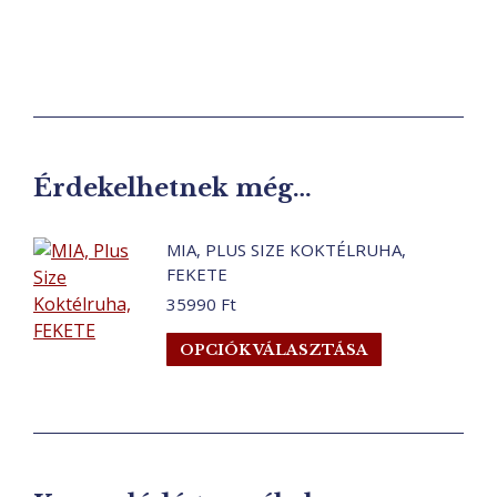
Érdekelhetnek még…
MIA, PLUS SIZE KOKTÉLRUHA,
FEKETE
35990
Ft
Ennek
OPCIÓK VÁLASZTÁSA
a
terméknek
több
variációja
van.