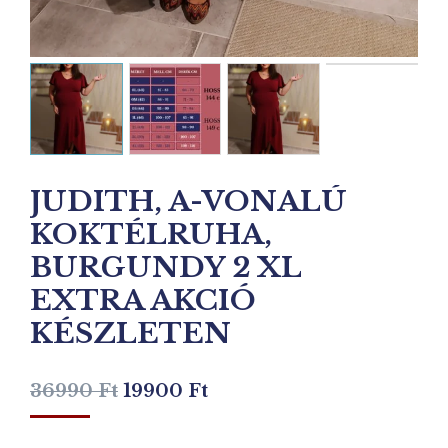
JUDITH, A-VONALÚ
KOKTÉLRUHA,
BURGUNDY 2 XL
EXTRA AKCIÓ
KÉSZLETEN
Original
Current
36990
Ft
19900
Ft
price
price
was:
is: