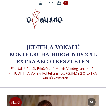
Search:
0
JUDITH, A-VONALÚ
KOKTÉLRUHA, BURGUNDY 2 XL
EXTRA AKCIÓ KÉSZLETEN
You are here:
Főoldal
Ruhák Esküvőre
Molett Vendég ruha 44-54
JUDITH, A-Vonalú Koktélruha, BURGUNDY 2 Xl EXTRA
AKCIÓ készleten
Akció!