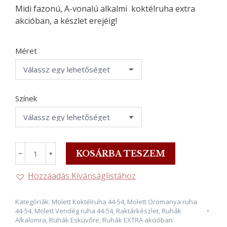
36990 Ft.
19900 Ft.
Midi fazonú, A-vonalú alkalmi koktélruha extra
akcióban, a készlet erejéig!
Méret
Színek
JUDITH,
KOSÁRBA TESZEM
﹣
﹢
A-
Vonalú
Hozzáadás Kívánságlistához
Koktélruha,
BURGUNDY
Kategóriák:
Molett Koktélruha 44-54
,
Molett Örömanya ruha
2
44-54
,
Molett Vendég ruha 44-54
,
Raktárkészlet
,
Ruhák
Xl
Alkalomra
,
Ruhák Esküvőre
,
Ruhák EXTRA akcióban