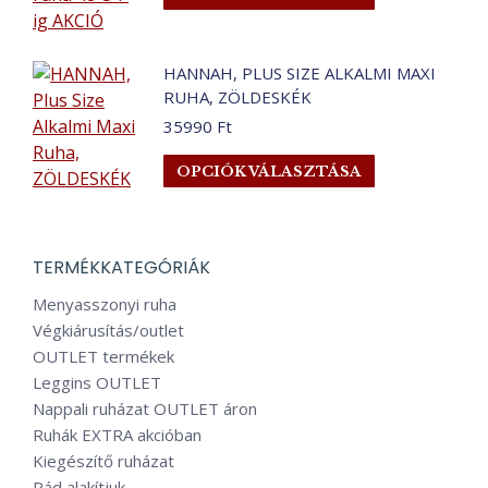
a
a
34990 Ft.
29990 Ft.
termékoldalo
terméknek
választhatók
több
HANNAH, PLUS SIZE ALKALMI MAXI
ki
variációja
RUHA, ZÖLDESKÉK
van.
35990
Ft
A
Ennek
változatok
OPCIÓK VÁLASZTÁSA
a
a
terméknek
termékoldalo
több
választhatók
TERMÉKKATEGÓRIÁK
variációja
ki
van.
Menyasszonyi ruha
A
Végkiárusítás/outlet
változatok
OUTLET termékek
a
Leggins OUTLET
termékoldalo
Nappali ruházat OUTLET áron
választhatók
Ruhák EXTRA akcióban
ki
Kiegészítő ruházat
Rád alakítjuk