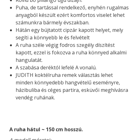
Rövid bő pillangó ujjú dizájn.
Puha, de tartással rendelkező, enyhén rugalmas
anyagból készült ezért komfortos viselet lehet
számunkra bármely évszakban.
Hátán egy bújtatott cipzár kapott helyet, mely
segíti a könnyebb le és felvételt
A ruha széle végig fodros szegély díszítést
kapott, ezzel is fokozva a ruha könnyed alkalmi
hangulatát.
A szabása deréktól lefelé A vonalú.
JUDITH koktélruha remek választás lehet
minden könnyedebb hangvételű eseményre,
házibuliba és céges partira, esküvői meghívásra
vendég ruhának.
A ruha hátul ~ 150 cm hosszú.