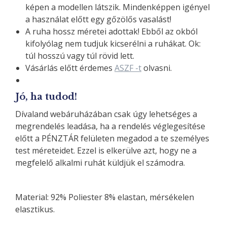
képen a modellen látszik. Mindenképpen igényel
a használat előtt egy gőzölős vasalást!
A ruha hossz méretei adottak! Ebből az okból
kifolyólag nem tudjuk kicserélni a ruhákat. Ok:
túl hosszú vagy túl rövid lett.
Vásárlás előtt érdemes
ASZF -t
olvasni.
Jó, ha tudod!
Dívaland webáruházában csak úgy lehetséges a
megrendelés leadása, ha a rendelés véglegesítése
előtt a PÉNZTÁR felületen megadod a te személyes
test méreteidet. Ezzel is elkerülve azt, hogy ne a
megfelelő alkalmi ruhát küldjük el számodra.
Material: 92% Poliester 8% elastan, mérsékelen
elasztikus.