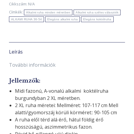
EXTRA
Cikkszám:
N/A
AKCIÓ
Címkék:
Alkalmi ruha minden méretben
Alkalmi ruha széles választék
készleten
ALKAMI RUHA 36-54
Elegáns alkalmi ruha
Elegáns koktélruha
mennyiség
Leírás
További információk
Jellemzők
:
Midi fazonú, A-vonalú alkalmi koktélruha
burgundyban 2 XL méretben.
2 XL ruha méretei: Mellméret: 107-117 cm Mell
alatti/gyomorszáj körüli körméret:: 90-105 cm
A ruha elől térd alá érő, hátul földig érő
hosszúságú, aszimmetrikus fazon.