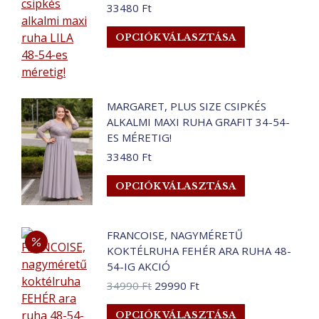
van.
33480
Ft
A
Ennek
változatok
OPCIÓK VÁLASZTÁSA
a
a
terméknek
termékoldalo
több
választhatók
variációja
ki
MARGARET, PLUS SIZE CSIPKÉS
van.
ALKALMI MAXI RUHA GRAFIT 34-54-
A
ES MÉRETIG!
változatok
33480
Ft
a
Ennek
OPCIÓK VÁLASZTÁSA
termékoldalo
a
választhatók
terméknek
ki
több
FRANCOISE, NAGYMÉRETŰ
KOKTÉLRUHA FEHÉR ARA RUHA 48-
variációja
54-IG AKCIÓ
van.
Original
Current
A
34990
Ft
29990
Ft
price
price
változatok
Ennek
OPCIÓK VÁLASZTÁSA
was:
is: