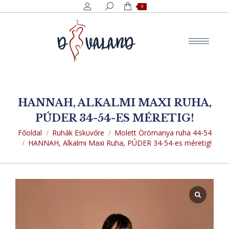
Search:
0
HANNAH, ALKALMI MAXI RUHA,
PÚDER 34-54-ES MÉRETIG!
You are here:
Főoldal
Ruhák Esküvőre
Molett Örömanya ruha 44-54
HANNAH, Alkalmi Maxi Ruha, PÚDER 34-54-es méretig!