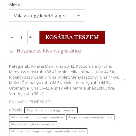
Méret
HANNAH,
KOSÁRBA TESZEM
﹣
﹢
Alkalmi
Maxi
Hozzáadás Kívánságlistához
Ruha,
PÚDER
Kategóriák:
Alkalmi Maxi ruha 36-42
,
Koszorúslány ruha
,
34-
Menyasszonyi ruha 36-42
,
Molett Alkalmi maxi ruha 44-54
,
54-
Molett koszorúslány ruha
,
Molett Menyasszonyi ruha 44-54
,
Molett Örömanya ruha 44-54
,
Molett Vendég ruha 44-54
,
es
Örömanya ruha 36-42
,
Ruhák Alkalomra
,
Ruhák Esküvőre
,
méretig!
Vendég ruha 36-42
mennyiség
Cikkszám:
E890PK0-891
Címkék:
Alkalmi maxi ruha nagy méretben
Alkalmi molett ruha nagy méretben
Elegáns nagyméretű női ruha
Fiatalos női ruha moletteknek
Megfizethető elegáns nagy méretű ruha esküvőre