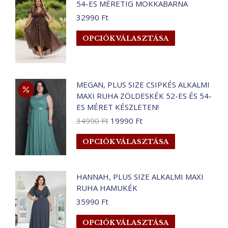
54-ES MÉRETIG MOKKABARNA
variációja
van.
32990
Ft
A
Ennek
OPCIÓK VÁLASZTÁSA
változatok
a
a
terméknek
termékoldalo
több
választhatók
variációja
MEGAN, PLUS SIZE CSIPKÉS ALKALMI
ki
MAXI RUHA ZÖLDESKÉK 52-ES ÉS 54-
van.
ES MÉRET KÉSZLETEN!
A
Original
Current
34990
Ft
19990
Ft
változatok
price
price
a
Ennek
OPCIÓK VÁLASZTÁSA
was:
is:
termékoldalo
a
34990 Ft.
19990 Ft.
választhatók
terméknek
ki
több
HANNAH, PLUS SIZE ALKALMI MAXI
RUHA HAMUKÉK
variációja
van.
35990
Ft
A
Ennek
OPCIÓK VÁLASZTÁSA
változatok