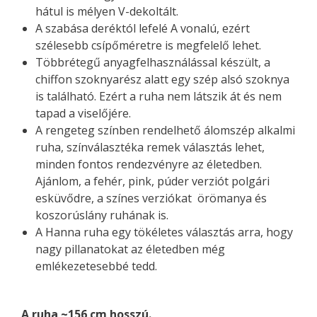
hátul is mélyen V-dekoltált.
A szabása deréktól lefelé A vonalú, ezért
szélesebb csípőméretre is megfelelő lehet.
Többrétegű anyagfelhasználással készült, a
chiffon szoknyarész alatt egy szép alsó szoknya
is található. Ezért a ruha nem látszik át és nem
tapad a viselőjére.
A rengeteg színben rendelhető álomszép alkalmi
ruha, színválasztéka remek választás lehet,
minden fontos rendezvényre az életedben.
Ajánlom, a fehér, pink, púder verziót polgári
esküvődre, a színes verziókat örömanya és
koszorúslány ruhának is.
A Hanna ruha egy tökéletes választás arra, hogy
nagy pillanatokat az életedben még
emlékezetesebbé tedd.
A ruha ~156 cm hosszú.