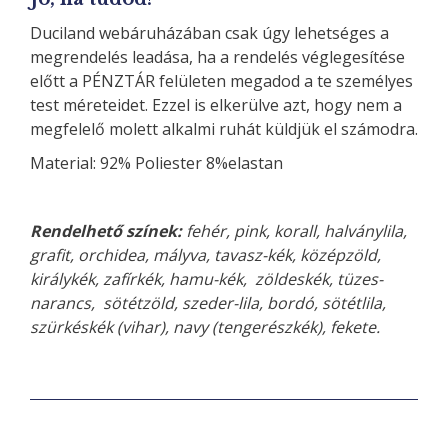
Duciland webáruházában csak úgy lehetséges a
megrendelés leadása, ha a rendelés véglegesítése
előtt a PÉNZTÁR felületen megadod a te személyes
test méreteidet. Ezzel is elkerülve azt, hogy nem a
megfelelő molett alkalmi ruhát küldjük el számodra.
Material: 92% Poliester 8%elastan
Rendelhető színek:
fehér, pink, korall, halványlila,
grafit, orchidea, mályva, tavasz-kék, középzöld,
királykék, zafírkék, hamu-kék, zöldeskék, tüzes-
narancs, sötétzöld, szeder-lila, bordó, sötétlila,
szürkéskék (vihar), navy (tengerészkék), fekete.