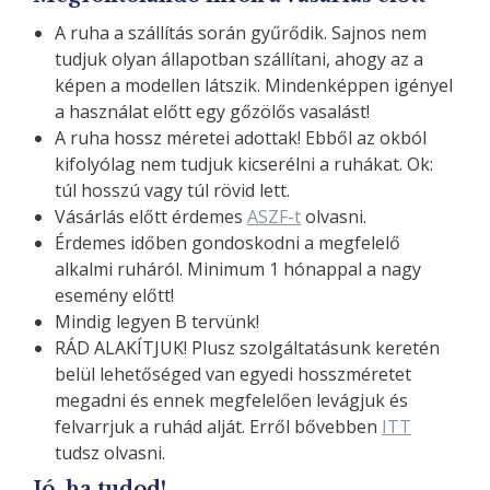
A ruha a szállítás során gyűrődik. Sajnos nem
tudjuk olyan állapotban szállítani, ahogy az a
képen a modellen látszik. Mindenképpen igényel
a használat előtt egy gőzölős vasalást!
A ruha hossz méretei adottak! Ebből az okból
kifolyólag nem tudjuk kicserélni a ruhákat. Ok:
túl hosszú vagy túl rövid lett.
Vásárlás előtt érdemes
ASZF-t
olvasni.
Érdemes időben gondoskodni a megfelelő
alkalmi ruháról. Minimum 1 hónappal a nagy
esemény előtt!
Mindig legyen B tervünk!
RÁD ALAKÍTJUK! Plusz szolgáltatásunk keretén
belül lehetőséged van egyedi hosszméretet
megadni és ennek megfelelően levágjuk és
felvarrjuk a ruhád alját. Erről bővebben
ITT
tudsz olvasni.
Jó, ha tudod!