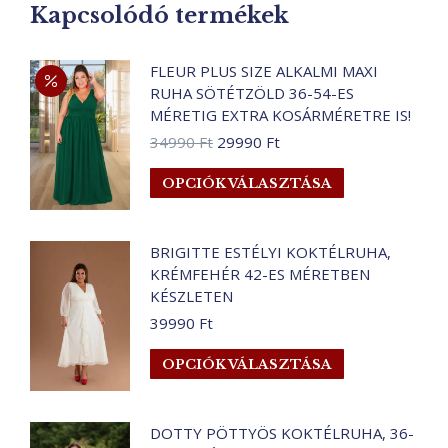
Kapcsolódó termékek
FLEUR PLUS SIZE ALKALMI MAXI
RUHA SÖTÉTZÖLD 36-54-ES
MÉRETIG EXTRA KOSÁRMÉRETRE IS!
Original
Current
34990
Ft
29990
Ft
price
price
Ennek
OPCIÓK VÁLASZTÁSA
was:
is:
a
34990 Ft.
29990 Ft.
terméknek
több
BRIGITTE ESTÉLYI KOKTÉLRUHA,
KRÉMFEHÉR 42-ES MÉRETBEN
variációja
KÉSZLETEN
van.
A
39990
Ft
változatok
Ennek
OPCIÓK VÁLASZTÁSA
a
a
termékoldalo
terméknek
választhatók
több
DOTTY PÖTTYÖS KOKTÉLRUHA, 36-
ki