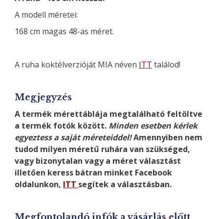
A modell méretei:
168 cm magas 48-as méret.
A ruha koktélverzióját MIA néven
ITT
találod!
Megjegyzés
A termék mérettáblája megtalálható feltöltve
a termék fotók között.
Minden esetben kérlek
egyeztess a saját méreteiddel!
Amennyiben nem
tudod milyen méretű ruhára van szükséged,
vagy bizonytalan vagy a méret választást
illetően keress bátran minket Facebook
oldalunkon,
ITT
segítek a választásban.
Megfontolandó infók a vásárlás előtt