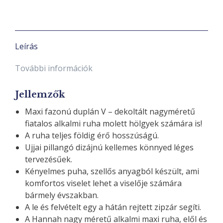
Leírás
További információk
Jellemzők
Maxi fazonú duplán V – dekoltált nagyméretű
fiatalos alkalmi ruha molett hölgyek számára is!
A ruha teljes földig érő hosszúságú.
Ujjai pillangó dizájnú kellemes könnyed léges
tervezésűek.
Kényelmes puha, szellős anyagból készült, ami
komfortos viselet lehet a viselője számára
bármely évszakban.
A le és felvételt egy a hátán rejtett zipzár segíti.
A Hannah nagy méretű alkalmi maxi ruha, elől és