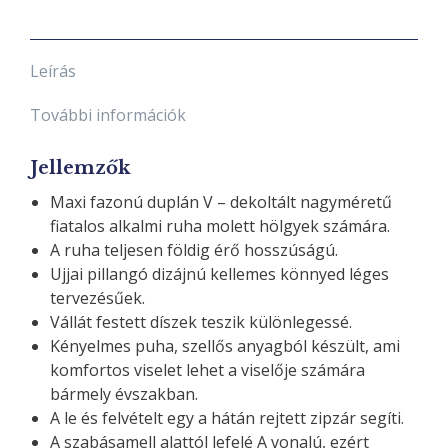
Leírás
További információk
Jellemzők
Maxi fazonú duplán V – dekoltált nagyméretű
fiatalos alkalmi ruha molett hölgyek számára.
A ruha teljesen földig érő hosszúságú.
Ujjai pillangó dizájnú kellemes könnyed léges
tervezésűek.
Vállát festett díszek teszik különlegessé.
Kényelmes puha, szellős anyagból készült, ami
komfortos viselet lehet a viselője számára
bármely évszakban.
A le és felvételt egy a hátán rejtett zipzár segíti.
A szabásamell alattól lefelé A vonalú, ezért