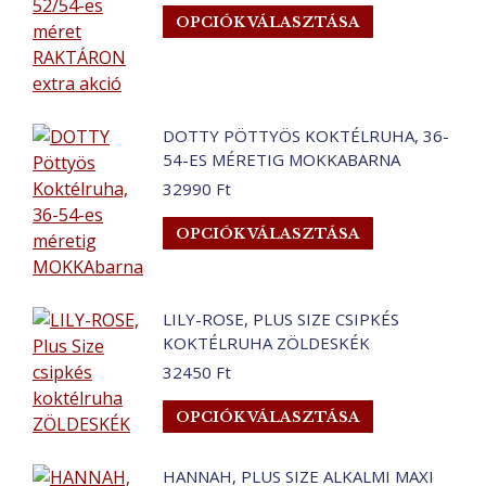
Ennek
OPCIÓK VÁLASZTÁSA
was:
is:
a
30990 Ft.
19990 Ft.
terméknek
több
variációja
DOTTY PÖTTYÖS KOKTÉLRUHA, 36-
van.
54-ES MÉRETIG MOKKABARNA
A
32990
Ft
változatok
a
Ennek
OPCIÓK VÁLASZTÁSA
termékoldalo
a
választhatók
terméknek
ki
több
LILY-ROSE, PLUS SIZE CSIPKÉS
variációja
KOKTÉLRUHA ZÖLDESKÉK
van.
32450
Ft
A
változatok
Ennek
OPCIÓK VÁLASZTÁSA
a
a
termékoldalo
terméknek
HANNAH, PLUS SIZE ALKALMI MAXI