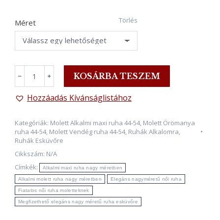
Törlés
Méret
CLEO,
KOSÁRBA TESZEM
﹣
﹢
Plus
Size
Hozzáadás Kívánságlistához
Alkalmi
Maxi
Kategóriák:
Molett Alkalmi maxi ruha 44-54
,
Molett Örömanya
Ruha,
ruha 44-54
,
Molett Vendég ruha 44-54
,
Ruhák Alkalomra
,
válldísszel,
Ruhák Esküvőre
fekete
Cikkszám:
N/A
mennyiség
Címkék:
Alkalmi maxi ruha nagy méretben
Alkalmi molett ruha nagy méretben
Elegáns nagyméretű női ruha
Fiatalos női ruha moletteknek
Megfizethető elegáns nagy méretű ruha esküvőre