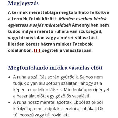
Megjegyzés
A termék mérettáblája megtalálható feltöltve
a termék fotók között.
Minden esetben kérlek
egyeztess a saját méreteiddel!
Amennyiben nem
tudod milyen méretű ruhára van szükséged,
vagy bizonytalan vagy a méret választást
illetően keress bátran minket Facebook
oldalunkon,
ITT
segítek a választásban.
Megfontolandó infók a vásárlás előtt
A ruha a szállítás során gyűrődik. Sajnos nem
tudjuk olyan állapotban szállítani, ahogy az a
képen a modellen látszik. Mindenképpen igényel
a használat előtt egy gőzölős vasalást!
A ruha hossz méretei adottak! Ebből az okból
kifolyólag nem tudjuk kicserélni a ruhákat. Ok:
túl hosszú vagy túl rövid lett.