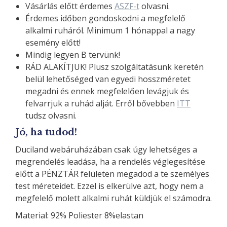
Vásárlás előtt érdemes
ASZF-t
olvasni.
Érdemes időben gondoskodni a megfelelő
alkalmi ruháról. Minimum 1 hónappal a nagy
esemény előtt!
Mindig legyen B tervünk!
RÁD ALAKÍTJUK! Plusz szolgáltatásunk keretén
belül lehetőséged van egyedi hosszméretet
megadni és ennek megfelelően levágjuk és
felvarrjuk a ruhád alját. Erről bővebben
ITT
tudsz olvasni.
Jó, ha tudod!
Duciland webáruházában csak úgy lehetséges a
megrendelés leadása, ha a rendelés véglegesítése
előtt a PÉNZTÁR felületen megadod a te személyes
test méreteidet. Ezzel is elkerülve azt, hogy nem a
megfelelő molett alkalmi ruhát küldjük el számodra.
Material: 92% Poliester 8%elastan