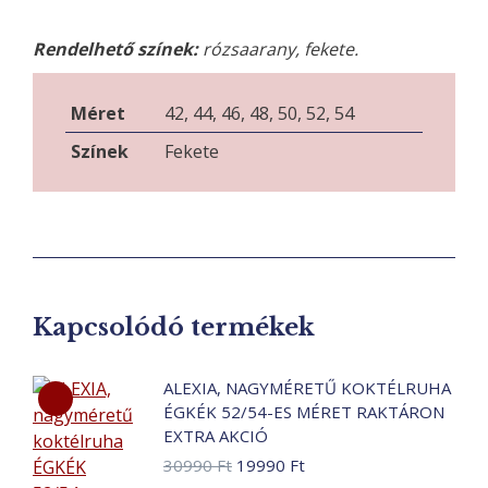
Rendelhető színek:
rózsaarany, fekete.
Méret
42, 44, 46, 48, 50, 52, 54
Színek
Fekete
Kapcsolódó termékek
ALEXIA, NAGYMÉRETŰ KOKTÉLRUHA
ÉGKÉK 52/54-ES MÉRET RAKTÁRON
EXTRA AKCIÓ
Original
Current
30990
Ft
19990
Ft
price
price