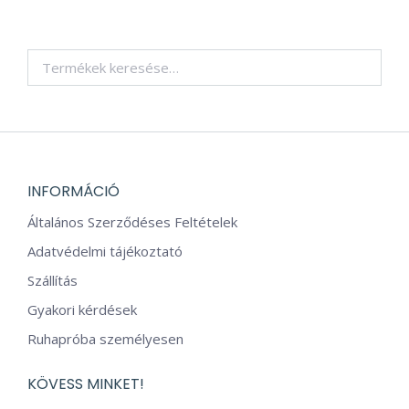
terméknek
választhatók
több
ki
variációja
van.
A
változatok
a
termékoldalo
választhatók
INFORMÁCIÓ
ki
Általános Szerződéses Feltételek
Adatvédelmi tájékoztató
Szállítás
Gyakori kérdések
Ruhapróba személyesen
KÖVESS MINKET!