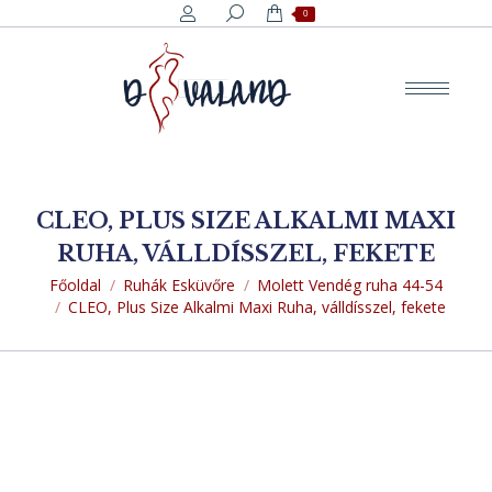
Search:
0
CLEO, PLUS SIZE ALKALMI MAXI
RUHA, VÁLLDÍSSZEL, FEKETE
You are here:
Főoldal
Ruhák Esküvőre
Molett Vendég ruha 44-54
CLEO, Plus Size Alkalmi Maxi Ruha, válldísszel, fekete