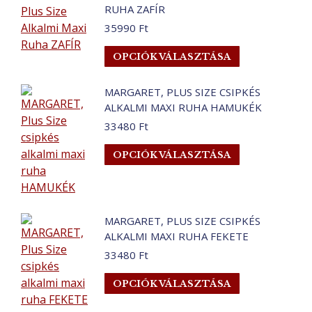
választhatók
több
RUHA ZAFÍR
ki
variációja
35990
Ft
van.
A
Ennek
OPCIÓK VÁLASZTÁSA
változatok
a
a
terméknek
MARGARET, PLUS SIZE CSIPKÉS
termékoldalo
több
ALKALMI MAXI RUHA HAMUKÉK
választhatók
variációja
33480
Ft
ki
van.
Ennek
A
OPCIÓK VÁLASZTÁSA
a
változatok
terméknek
a
több
termékoldalo
variációja
választhatók
MARGARET, PLUS SIZE CSIPKÉS
van.
ALKALMI MAXI RUHA FEKETE
ki
A
33480
Ft
változatok
Ennek
OPCIÓK VÁLASZTÁSA
a
a
termékoldalo